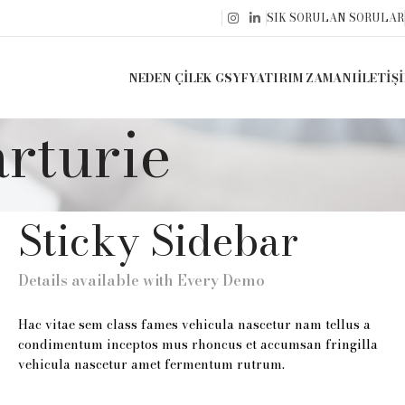
SIK SORULAN SORULAR
NEDEN ÇILEK GSYF
YATIRIM ZAMANI
İLETIŞ
arturie
Sticky Sidebar
Details available with Every Demo
Hac vitae sem class fames vehicula nascetur nam tellus a
condimentum inceptos mus rhoncus et accumsan fringilla
vehicula nascetur amet fermentum rutrum.