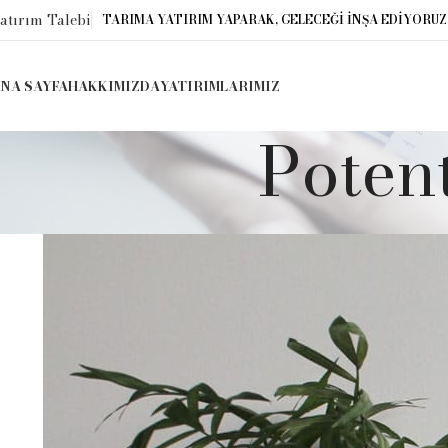
atırım Talebi
TARIMA YATIRIM YAPARAK, GELECEĞİ İNŞA EDİYORUZ
NA SAYFA
HAKKIMIZDA
YATIRIMLARIMIZ
Potent